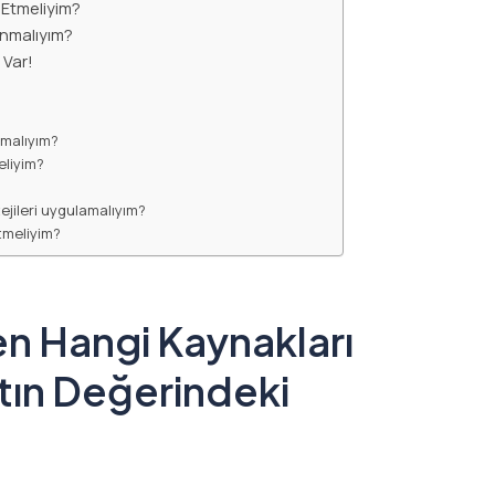
 Etmeliyim?
lanmalıyım?
 Var!
malıyım?
eliyim?
tejileri uygulamalıyım?
tmeliyim?
en Hangi Kaynakları
tın Değerindeki