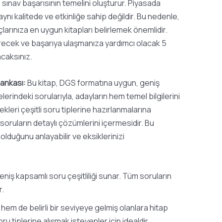
sınav başarısının temelini oluşturur. Piyasada
aynı kalitede ve etkinliğe sahip değildir. Bu nedenle,
larınıza en uygun kitapları belirlemek önemlidir.
recek ve başarıya ulaşmanıza yardımcı olacak 5
acaksınız.
Bankası:
Bu kitap, DGS formatına uygun, geniş
elerindeki sorularıyla, adayların hem temel bilgilerini
leri çeşitli soru tiplerine hazırlanmalarına
m soruların detaylı çözümlerini içermesidir. Bu
olduğunu anlayabilir ve eksiklerinizi
eniş kapsamlı soru çeşitliliği sunar. Tüm soruların
r.
em de belirli bir seviyeye gelmiş olanlara hitap
ru tiplerine alışmak isteyenler için idealdir.