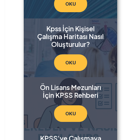
OKU
Kpss İçin Kişisel
Çalışma Haritası Nasıl
Oluşturulur?
OKU
Ön Lisans Mezunları
İçin KPSS Rehberi
OKU
KPSS’ye Çalışmaya