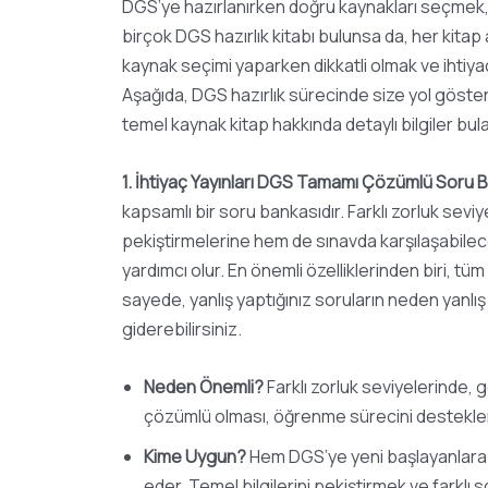
DGS’ye hazırlanırken doğru kaynakları seçmek, 
birçok DGS hazırlık kitabı bulunsa da, her kitap 
kaynak seçimi yaparken dikkatli olmak ve ihtiyaç
Aşağıda, DGS hazırlık sürecinde size yol göste
temel kaynak kitap hakkında detaylı bilgiler bul
1. İhtiyaç Yayınları DGS Tamamı Çözümlü Soru 
kapsamlı bir soru bankasıdır. Farklı zorluk seviy
pekiştirmelerine hem de sınavda karşılaşabilecek
yardımcı olur. En önemli özelliklerinden biri, tü
sayede, yanlış yaptığınız soruların neden yanlış 
giderebilirsiniz.
Neden Önemli?
Farklı zorluk seviyelerinde, g
çözümlü olması, öğrenme sürecini destekle
Kime Uygun?
Hem DGS’ye yeni başlayanlara h
eder. Temel bilgilerini pekiştirmek ve farklı so