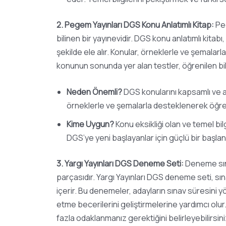
2. Pegem Yayınları DGS Konu Anlatımlı Kitap:
Peg
bilinen bir yayınevidir. DGS konu anlatımlı kitabı,
şekilde ele alır. Konular, örneklerle ve şemalar
konunun sonunda yer alan testler, öğrenilen bilg
Neden Önemli?
DGS konularını kapsamlı ve anla
örneklerle ve şemalarla desteklenerek öğren
Kime Uygun?
Konu eksikliği olan ve temel bilg
DGS’ye yeni başlayanlar için güçlü bir başla
3. Yargı Yayınları DGS Deneme Seti:
Deneme sına
parçasıdır. Yargı Yayınları DGS deneme seti, s
içerir. Bu denemeler, adayların sınav süresini 
etme becerilerini geliştirmelerine yardımcı ol
fazla odaklanmanız gerektiğini belirleyebilirsini