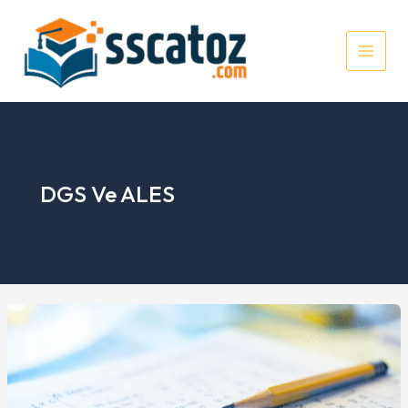
İçeriğe
atla
MAI
MEN
DGS Ve ALES