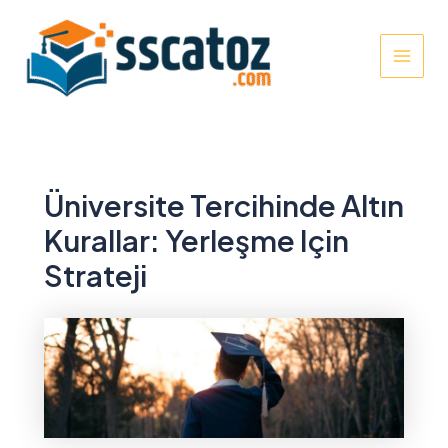
İçeriğe
atla
MAI
MEN
Üniversite Tercihinde Altın
Kurallar: Yerleşme Için
Strateji