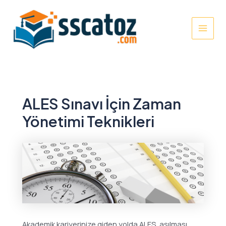
İçeriğe
atla
MAI
MEN
ALES Sınavı İçin Zaman
Yönetimi Teknikleri
Akademik kariyerinize giden yolda ALES, aşılması