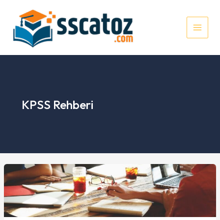
İçeriğe
atla
MAI
MEN
KPSS Rehberi