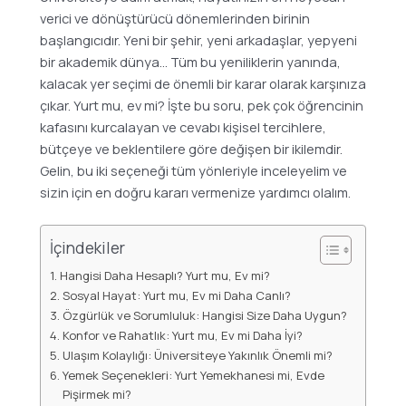
verici ve dönüştürücü dönemlerinden birinin
başlangıcıdır. Yeni bir şehir, yeni arkadaşlar, yepyeni
bir akademik dünya… Tüm bu yeniliklerin yanında,
kalacak yer seçimi de önemli bir karar olarak karşınıza
çıkar. Yurt mu, ev mi? İşte bu soru, pek çok öğrencinin
kafasını kurcalayan ve cevabı kişisel tercihlere,
bütçeye ve beklentilere göre değişen bir ikilemdir.
Gelin, bu iki seçeneği tüm yönleriyle inceleyelim ve
sizin için en doğru kararı vermenize yardımcı olalım.
İçindekiler
Hangisi Daha Hesaplı? Yurt mu, Ev mi?
Sosyal Hayat: Yurt mu, Ev mi Daha Canlı?
Özgürlük ve Sorumluluk: Hangisi Size Daha Uygun?
Konfor ve Rahatlık: Yurt mu, Ev mi Daha İyi?
Ulaşım Kolaylığı: Üniversiteye Yakınlık Önemli mi?
Yemek Seçenekleri: Yurt Yemekhanesi mi, Evde
Pişirmek mi?