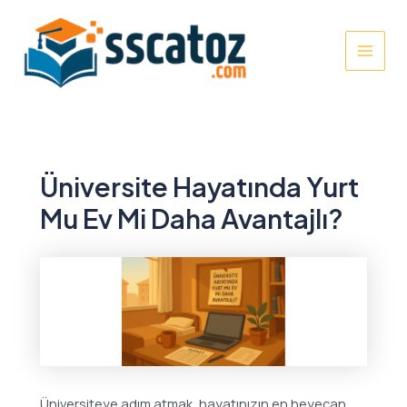
İçeriğe
atla
MAI
MEN
Üniversite Hayatında Yurt
Mu Ev Mi Daha Avantajlı?
Üniversiteye adım atmak, hayatınızın en heyecan