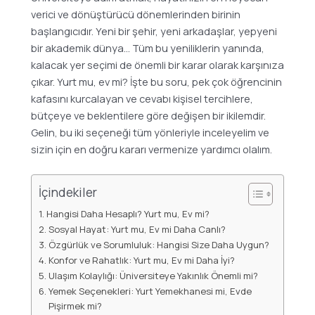
verici ve dönüştürücü dönemlerinden birinin
başlangıcıdır. Yeni bir şehir, yeni arkadaşlar, yepyeni
bir akademik dünya… Tüm bu yeniliklerin yanında,
kalacak yer seçimi de önemli bir karar olarak karşınıza
çıkar. Yurt mu, ev mi? İşte bu soru, pek çok öğrencinin
kafasını kurcalayan ve cevabı kişisel tercihlere,
bütçeye ve beklentilere göre değişen bir ikilemdir.
Gelin, bu iki seçeneği tüm yönleriyle inceleyelim ve
sizin için en doğru kararı vermenize yardımcı olalım.
İçindekiler
Hangisi Daha Hesaplı? Yurt mu, Ev mi?
Sosyal Hayat: Yurt mu, Ev mi Daha Canlı?
Özgürlük ve Sorumluluk: Hangisi Size Daha Uygun?
Konfor ve Rahatlık: Yurt mu, Ev mi Daha İyi?
Ulaşım Kolaylığı: Üniversiteye Yakınlık Önemli mi?
Yemek Seçenekleri: Yurt Yemekhanesi mi, Evde
Pişirmek mi?